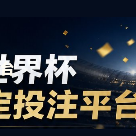
尔(WilliamHill-中文官方网站)-Official Web
人才培养
合作交流
工程认证
党建工会