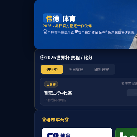
现任领导
公司概况
william威廉中文官网简
介
历史沿革
历任领导
现任领导