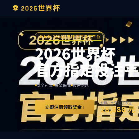
威廉希
公司首页
公司概况
团队队伍
科学研究