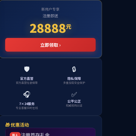
当前位置：
公司首页
->
公司概况
->
历史沿革